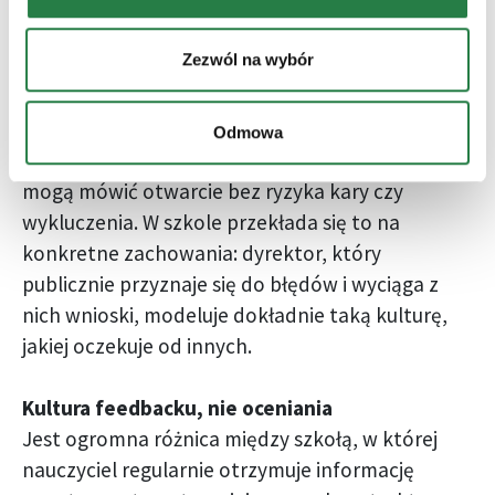
której innowacyjność i zaangażowanie powoli
obumierają.
Zezwól na wybór
Psychologiczne bezpieczeństwo – pojęcie
badaczki Amy Edmondson, które zdążyło już na
stałe zadomowić się w literaturze zarządzania –
Odmowa
oznacza środowisko, w którym ludzie czują, że
mogą mówić otwarcie bez ryzyka kary czy
wykluczenia. W szkole przekłada się to na
konkretne zachowania: dyrektor, który
publicznie przyznaje się do błędów i wyciąga z
nich wnioski, modeluje dokładnie taką kulturę,
jakiej oczekuje od innych.
Kultura feedbacku, nie oceniania
Jest ogromna różnica między szkołą, w której
nauczyciel regularnie otrzymuje informację