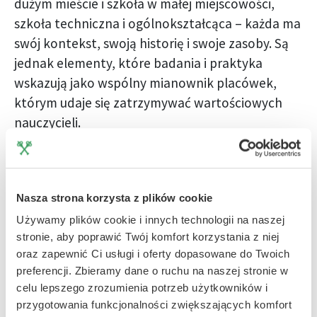
dużym mieście i szkoła w małej miejscowości,
szkoła techniczna i ogólnokształcąca – każda ma
swój kontekst, swoją historię i swoje zasoby. Są
jednak elementy, które badania i praktyka
wskazują jako wspólny mianownik placówek,
którym udaje się zatrzymywać wartościowych
nauczycieli.
Przywództwo oparte na zaufaniu, nie na
kontroli
Nasza strona korzysta z plików cookie
Dyrektor, który traktuje nauczycieli jak
profesjonalistów – daje im autonomię, ufa ich
Używamy plików cookie i innych technologii na naszej
stronie, aby poprawić Twój komfort korzystania z niej
decyzjom i nie kontroluje każdego kroku – buduje
oraz zapewnić Ci usługi i oferty dopasowane do Twoich
środowisko, w którym ludzie chcą pracować. To
preferencji. Zbieramy dane o ruchu na naszej stronie w
nie oznacza braku standardów ani
celu lepszego zrozumienia potrzeb użytkowników i
odpowiedzialności. Oznacza, że
przygotowania funkcjonalności zwiększających komfort