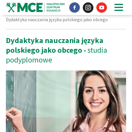
Nasz profil na Facebook'u
Instagram
Nasz profil 
Strona główna
Studia podyplomowe
Kierunki studiów
Dydaktyka nauczania języka polskiego jako obcego
Dydaktyka nauczania języka
polskiego jako obcego -
studia
podyplomowe