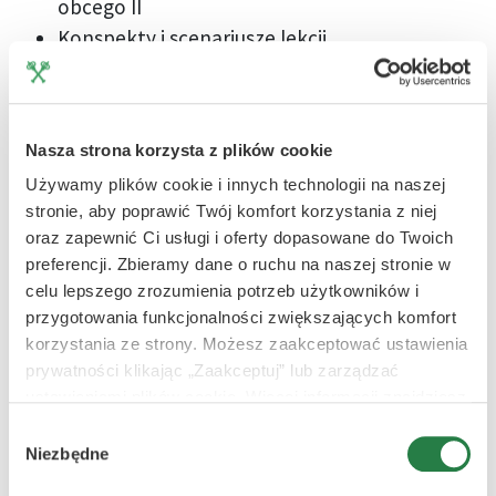
obcego II
Konspekty i scenariusze lekcji
Koncepcje doboru treści w podręcznikach
Materiały pomocnicze do nauczania języka
polskiego jako obcego
Nasza strona korzysta z plików cookie
Pomoce dydaktyczne
Używamy plików cookie i innych technologii na naszej
Analiza tekstu kultury
stronie, aby poprawić Twój komfort korzystania z niej
Konteksty kultury
oraz zapewnić Ci usługi i oferty dopasowane do Twoich
Pomiar dydaktyczny
preferencji. Zbieramy dane o ruchu na naszej stronie w
Testowanie i sprawdzanie
celu lepszego zrozumienia potrzeb użytkowników i
Metody nauczania kultury i języka wśród
przygotowania funkcjonalności zwiększających komfort
korzystania ze strony. Możesz zaakceptować ustawienia
dzieci i młodzieży
prywatności klikając „Zaakceptuj” lub zarządzać
Bilingwizm w nauczaniu
ustawieniami plików cookie. Więcej informacji znajdziesz
Metody nauczania języków obcych
w Polityce Prywatności.
Wybór
Realioznawstwo
Niezbędne
zgody
Polska w świecie